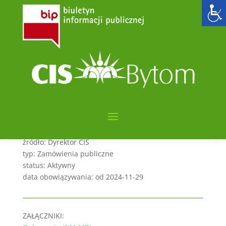
Dostawa artykułów
spożywczych
utworzone przez
admin6000
|
lis 29, 2024
|
POSTĘPOWANIE NA PODSTAWIE PZP
kategorie: Zamówienia publiczne
sygnatura: CIS.261.6.1.2024
streszczenie: Dostawa artykułów spożywczych
źródło: Dyrektor CIS
typ: Zamówienia publiczne
status: Aktywny
data obowiązywania: od 2024-11-29
ZAŁĄCZNIKI: