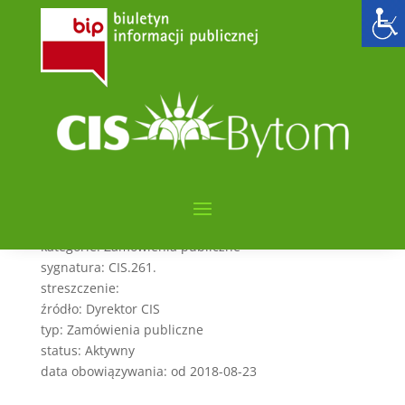
informacja z otwarcia
ofert na dostawę
żywności – pakiet III
(2018-08-23)
utworzone przez
admin6000
|
sie 23, 2018
|
archiwum
kategorie: Zamówienia publiczne
sygnatura: CIS.261.
streszczenie:
źródło: Dyrektor CIS
typ: Zamówienia publiczne
status: Aktywny
data obowiązywania: od 2018-08-23