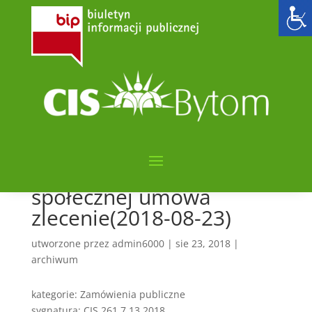
Zawiadomienie o
wyborze
najkorzystniejszej oferty
na prowadzenie
warsztatów edukacyjno-
artystycznych stanowiący
element reintegracji
społecznej umowa
zlecenie(2018-08-23)
utworzone przez
admin6000
|
sie 23, 2018
|
archiwum
kategorie: Zamówienia publiczne
sygnatura: CIS.261.7.13.2018