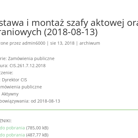
tawa i montaż szafy aktowej or
raniowych (2018-08-13)
zone przez
admin6000
|
sie 13, 2018
|
archiwum
rie: Zamówienia publiczne
ura: CIS.261.7.12.2018
czenie:
: Dyrektor CIS
amówienia publiczne
: Aktywny
bowiązywania: od 2018-08-13
ZNIKI:
 do pobrania
(785,00 kB)
 do pobrania
(487,77 kB)