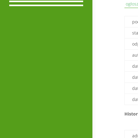
ogłos
po
st
od
au
da
da
da
da
Histor
ad