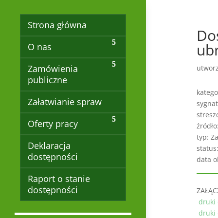
Strona główna
Dos
ub
O nas
Zamówienia
utwor
publiczne
katego
Załatwianie spraw
sygnat
stresz
Oferty pracy
źródło
typ: Z
Deklaracja
status
dostępności
data o
Raport o stanie
dostępności
ZAŁĄC
druki
druki