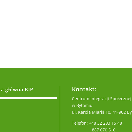
Kontakt:
na główna BIP
Centrum Integracji Społecznej
w Bytomiu
ul. Karola Miarki 10, 41-902 B
Telefon: +48 32 283 15 48
887 070 510