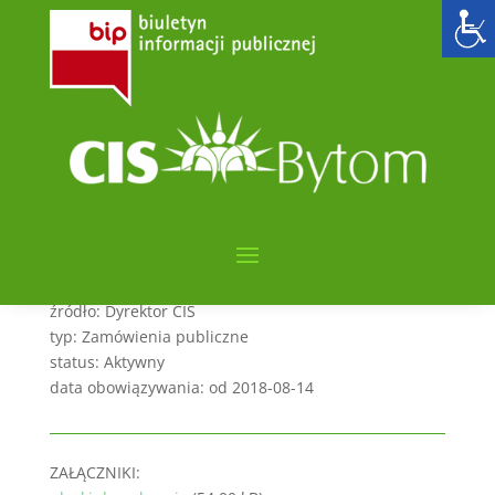
Dostawa żywności –
pakiet III (2018-08-14)
utworzone przez
admin6000
|
sie 14, 2018
|
archiwum
kategorie: Zamówienia publiczne
sygnatura: CIS.261.6.5.2018
streszczenie:
źródło: Dyrektor CIS
typ: Zamówienia publiczne
status: Aktywny
data obowiązywania: od 2018-08-14
ZAŁĄCZNIKI: