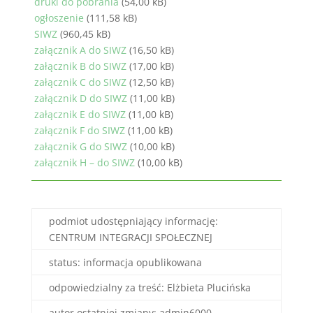
druki do pobrania
(54,00 kB)
ogłoszenie
(111,58 kB)
SIWZ
(960,45 kB)
załącznik A do SIWZ
(16,50 kB)
załącznik B do SIWZ
(17,00 kB)
załącznik C do SIWZ
(12,50 kB)
załącznik D do SIWZ
(11,00 kB)
załącznik E do SIWZ
(11,00 kB)
załącznik F do SIWZ
(11,00 kB)
załącznik G do SIWZ
(10,00 kB)
załącznik H – do SIWZ
(10,00 kB)
podmiot udostępniający informację:
CENTRUM INTEGRACJI SPOŁECZNEJ
status: informacja opublikowana
odpowiedzialny za treść: Elżbieta Plucińska
autor ostatniej zmiany: admin6000