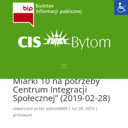
Informacja z otwarcia
ofert na zakup
wyposażenia
pomieszczeń w związku z
realizacją projektu pn.
„Przebudowa i adaptacja
budynku przy ulicy Karola
Miarki 10 na potrzeby
Centrum Integracji
Społecznej” (2019-02-28)
utworzone przez
admin6000
|
lut 28, 2019
|
archiwum