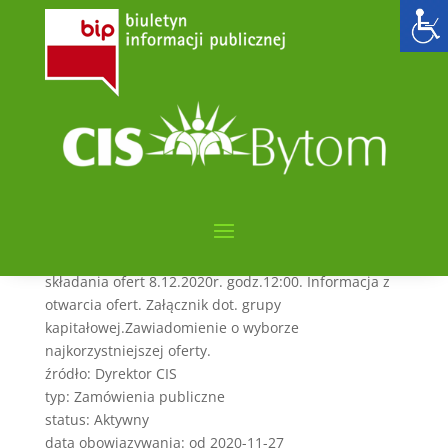
Zakup żywności – Pakiet
IA – 2020-11-27
utworzone przez
admin6000
|
lis 27, 2020
|
POSTĘPOWANIE NA PODSTAWIE PZP
kategorie: Zamówienia publiczne
sygnatura: CIS.261.6.3.2020
streszczenie: Przetarg nieograniczony. Termin
składania ofert 8.12.2020r. godz.12:00. Informacja z
otwarcia ofert. Załącznik dot. grupy
kapitałowej.Zawiadomienie o wyborze
najkorzystniejszej oferty.
źródło: Dyrektor CIS
typ: Zamówienia publiczne
status: Aktywny
data obowiązywania: od 2020-11-27