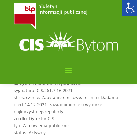
Zakup usługi
ubezpieczenia NNW
zbiorowe dla uczestników
2021-12-06
utworzone przez
admin6000
|
gru 6, 2021
|
POSTĘPOWANIA PONIŻEJ 170,000 zł
kategorie: Zamówienia publiczne
sygnatura: CIS.261.7.16.2021
streszczenie: Zapytanie ofertowe, termin składania
ofert 14.12.2021, zawiadomienie o wyborze
najkorzystniejszej oferty
źródło: Dyrektor CIS
typ: Zamówienia publiczne
status: Aktywny