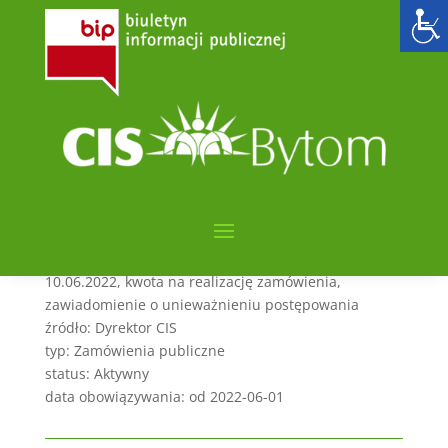
Zakup żywności – PAKIET
IF
utworzone przez
admin6000
|
cze 1, 2022
|
POSTĘPOWANIE NA PODSTAWIE PZP
kategorie: Zamówienia publiczne
sygnatura: CIS.261.6.4.2022
streszczenie: Tryb podstawowy,termin otwarcia ofert
10.06.2022, kwota na realizację zamówienia,
zawiadomienie o unieważnieniu postępowania
źródło: Dyrektor CIS
typ: Zamówienia publiczne
status: Aktywny
data obowiązywania: od 2022-06-01