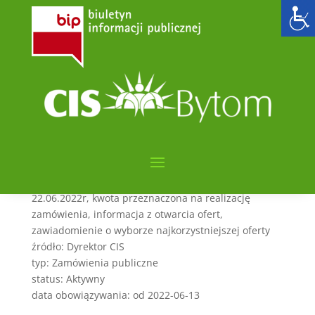
Zakup żywności – Pakiet I
G
utworzone przez
admin6000
|
cze 13, 2022
|
POSTĘPOWANIE NA PODSTAWIE PZP
kategorie: Zamówienia publiczne
sygnatura: CIS.261.6.5.2022
streszczenie: Tryb podstawowy,termin otwarcia ofert
22.06.2022r, kwota przeznaczona na realizację
zamówienia, informacja z otwarcia ofert,
zawiadomienie o wyborze najkorzystniejszej oferty
źródło: Dyrektor CIS
typ: Zamówienia publiczne
status: Aktywny
data obowiązywania: od 2022-06-13