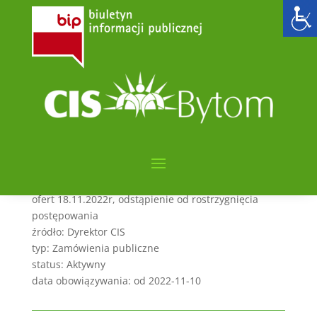
Zakup biletów do gry
paintball laserowy
utworzone przez
admin6000
|
lis 10, 2022
|
POSTĘPOWANIA PONIŻEJ 170,000 zł
kategorie: Zamówienia publiczne
sygnatura: CIS.261.7.11.2022
streszczenie: Zapytanie ofertowe. termin otwarcia
ofert 18.11.2022r, odstąpienie od rostrzygnięcia
postępowania
źródło: Dyrektor CIS
typ: Zamówienia publiczne
status: Aktywny
data obowiązywania: od 2022-11-10