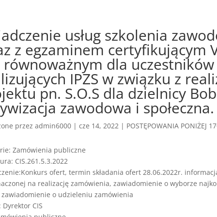
iadczenie usług szkolenia zawo
az z egzaminem certyfikującym 
b równoważnym dla uczestników
lizujących IPZS w związku z reali
jektu pn. S.O.S dla dzielnicy Bob
tywizacja zawodowa i społeczna.
zone przez
admin6000
|
cze 14, 2022
|
POSTĘPOWANIA PONIŻEJ 170
rie: Zamówienia publiczne
ura: CIS.261.5.3.2022
czenie:Konkurs ofert, termin składania ofert 28.06.2022r. informacj
aczonej na realizację zamówienia, zawiadomienie o wyborze najkor
, zawiadomienie o udzieleniu zamówienia
: Dyrektor CIS
amówienia publiczne