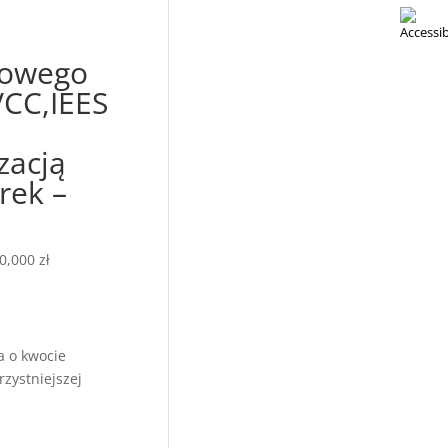
dowego
VCC,IEES
zacją
rek –
,000 zł
a o kwocie
zystniejszej