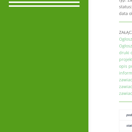
status
data o
ZAŁĄC
Ogłosz
Ogłosz
druki 
projek
opis p
inform
zawiad
zawiad
zawiad
pod
sta