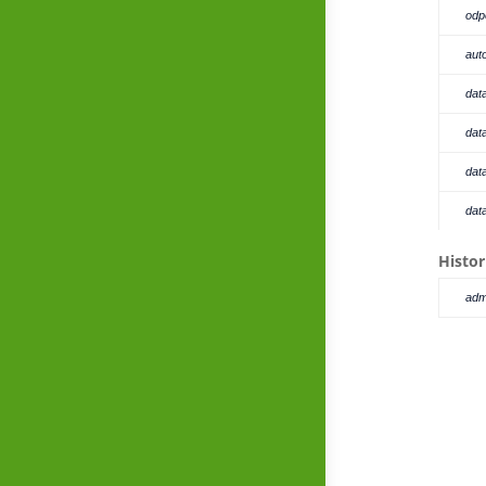
odp
aut
dat
dat
dat
dat
Histor
adm