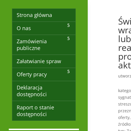
Strona główna
Św
wr
O nas
lu
Zamówienia
rea
publiczne
pro
Załatwianie spraw
ak
Oferty pracy
utwor
Deklaracja
katego
dostępności
sygnat
stresz
Raport o stanie
przezn
dostępności
oferty
źródło
typ: Z