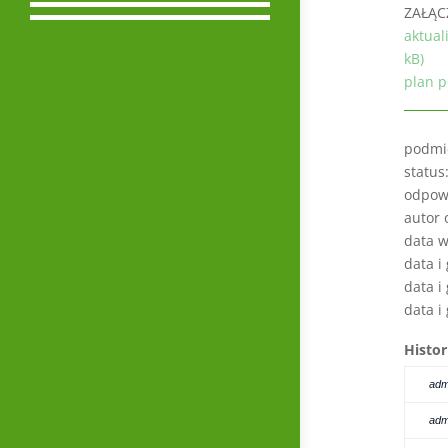
ZAŁĄC
aktual
kB)
plan p
podmi
status
odpowi
autor 
data w
data i
data i
data i
Histor
adm
adm