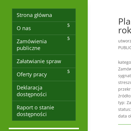
Strona główna
Pl
ro
O nas
Zamówienia
utwor
publiczne
PUBLI
Załatwianie spraw
katego
Zamów
Oferty pracy
sygnat
stresz
Deklaracja
przekr
dostępności
źródło
typ: Z
Raport o stanie
status
dostępności
data o