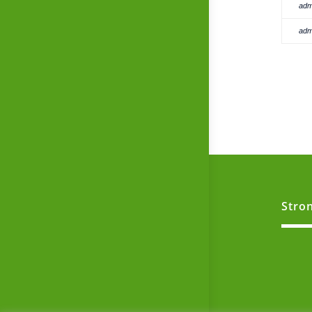
adm
adm
Stro