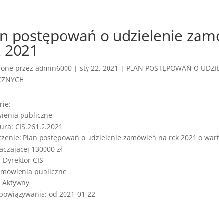
an postępowań o udzielenie zam
k 2021
zone przez
admin6000
|
sty 22, 2021
|
PLAN POSTĘPOWAŃ O UDZI
CZNYCH
rie:
ienia publiczne
ura: CIS.261.2.2021
czenie: Plan postępowań o udzielenie zamówień na rok 2021 o wart
aczającej 130000 zł
: Dyrektor CIS
amówienia publiczne
: Aktywny
bowiązywania: od 2021-01-22