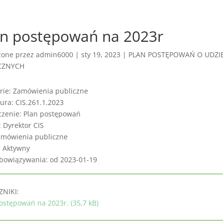
an postępowań na 2023r
zone przez
admin6000
|
sty 19, 2023
|
PLAN POSTĘPOWAŃ O UDZI
CZNYCH
rie: Zamówienia publiczne
ura: CIS.261.1.2023
czenie: Plan postępowań
: Dyrektor CIS
amówienia publiczne
: Aktywny
bowiązywania: od 2023-01-19
ZNIKI:
ostępowań na 2023r. (35,7 kB)