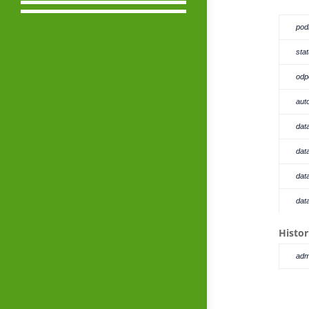
pod
sta
odp
aut
dat
dat
dat
dat
Histor
adm