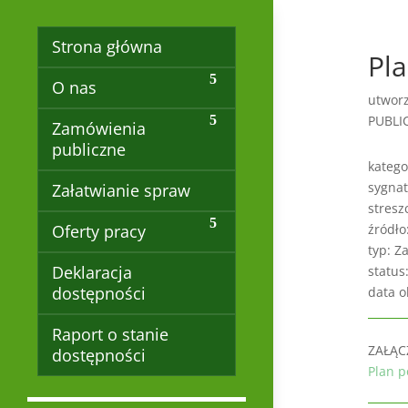
Strona główna
Pl
O nas
utwor
PUBLI
Zamówienia
publiczne
katego
sygnat
Załatwianie spraw
stresz
Oferty pracy
źródło
typ: Z
Deklaracja
status
dostępności
data o
Raport o stanie
ZAŁĄC
dostępności
Plan p