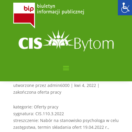
Nabór na stanowisko
psychologa (umowa na
czas określony w celu
zastępstwa pracownika w
czasie jego
usprawiedliwionej
nieobecności w pracy)
utworzone przez
admin6000
|
kwi 4, 2022
|
zakończona oferta pracy
kategorie: Oferty pracy
sygnatura: CIS.110.3.2022
streszczenie: Nabór na stanowisko psychologa w celu
zastępstwa, termin składania ofert 19.04.2022 r.,