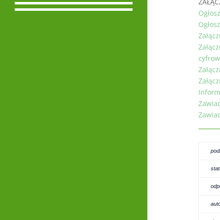
ZAŁĄC
Ogłosz
Ogłosz
Załącz
Załącz
cyfrow
Załącz
Załącz
Inform
Zawiad
Zawiad
pod
sta
odp
aut