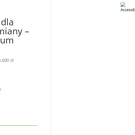
 dla
miany –
rum
000 zł
u