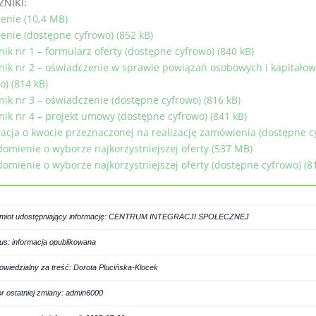
ZNIKI:
enie (10,4 MB)
enie (dostępne cyfrowo) (852 kB)
nik nr 1 – formularz oferty (dostępne cyfrowo) (840 kB)
nik nr 2 – oświadczenie w sprawie powiązań osobowych i kapitało
o) (814 kB)
nik nr 3 – oświadczenie (dostępne cyfrowo) (816 kB)
nik nr 4 – projekt umowy (dostępne cyfrowo) (841 kB)
acja o kwocie przeznaczonej na realizację zamówienia (dostępne cy
omienie o wyborze najkorzystniejszej oferty (537 MB)
omienie o wyborze najkorzystniejszej oferty (dostępne cyfrowo) (8
miot udostępniający informację: CENTRUM INTEGRACJI SPOŁECZNEJ
tus: informacja opublikowana
owiedzialny za treść: Dorota Plucińska-Klocek
or ostatniej zmiany: admin6000