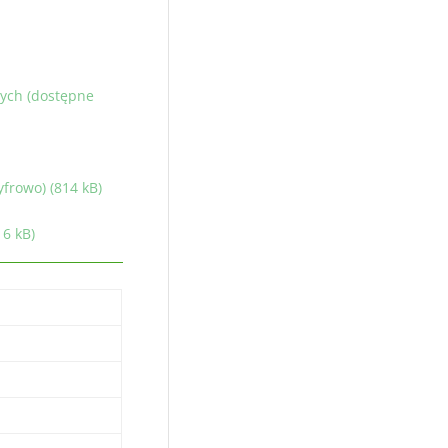
wych (dostępne
frowo) (814 kB)
16 kB)