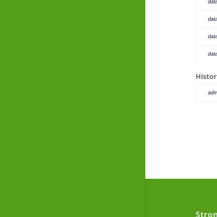
dat
dat
dat
dat
Histor
adm
Stro