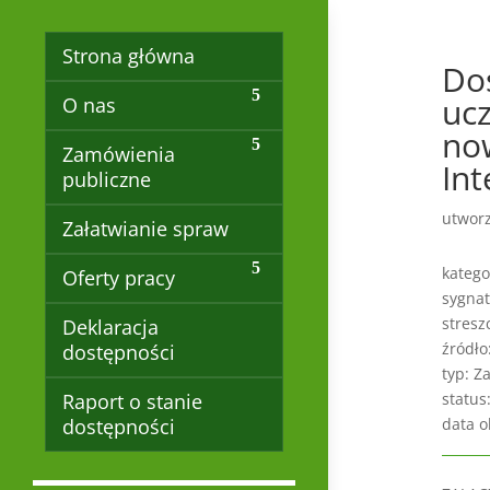
Strona główna
Do
uc
O nas
no
Zamówienia
Int
publiczne
utwor
Załatwianie spraw
katego
Oferty pracy
sygnat
stresz
Deklaracja
źródło
dostępności
typ: Z
Raport o stanie
status
dostępności
data o