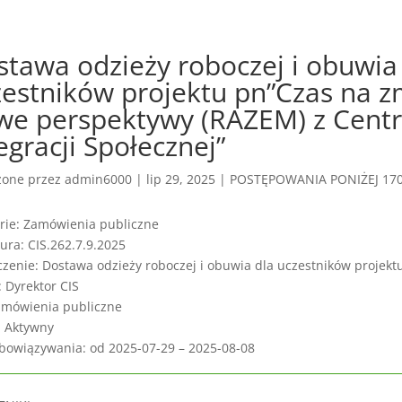
stawa odzieży roboczej i obuwia
zestników projektu pn”Czas na z
we perspektywy (RAZEM) z Cent
egracji Społecznej”
zone przez
admin6000
|
lip 29, 2025
|
POSTĘPOWANIA PONIŻEJ 170,
rie: Zamówienia publiczne
ura: CIS.262.7.9.2025
czenie: Dostawa odzieży roboczej i obuwia dla uczestników projekt
: Dyrektor CIS
amówienia publiczne
: Aktywny
bowiązywania: od 2025-07-29 – 2025-08-08