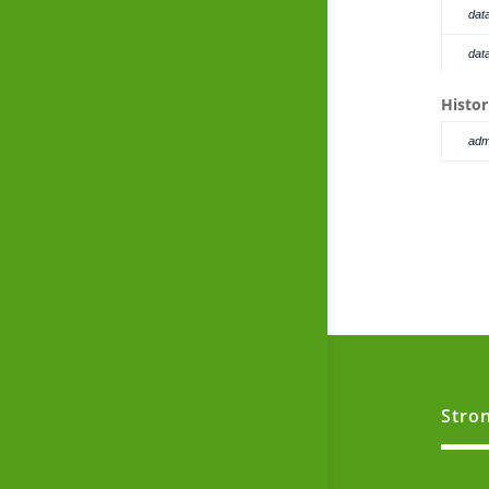
dat
dat
Histor
adm
Stro