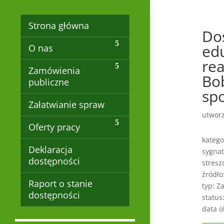
Strona główna
Do
edu
O nas
rea
Zamówienia
Bo
publiczne
sp
Załatwianie spraw
utwor
Oferty pracy
katego
Deklaracja
sygnat
dostępności
stresz
źródło
Raport o stanie
typ: Z
dostępności
status
data o