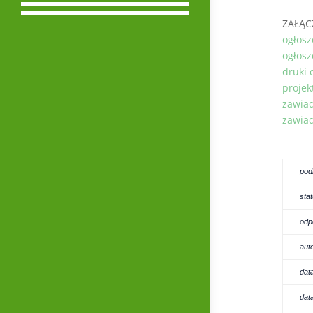
ZAŁĄC
ogłosz
ogłosz
druki 
projek
zawiad
zawiad
pod
sta
odp
aut
dat
dat