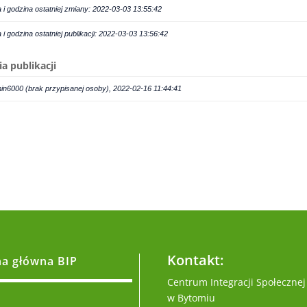
a i godzina ostatniej zmiany: 2022-03-03 13:55:42
a i godzina ostatniej publikacji: 2022-03-03 13:56:42
ia publikacji
in6000 (brak przypisanej osoby), 2022-02-16 11:44:41
Kontakt:
na główna BIP
Centrum Integracji Społecznej
w Bytomiu