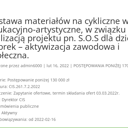
stawa materiałów na cykliczne w
kacyjno-artystyczne, w związku 
lizacją projektu pn. S.O.S dla dzi
brek – aktywizacja zawodowa i
ołeczna.
zone przez
admin6000
|
lut 16, 2022
|
POSTĘPOWANIA PONIŻEJ 170
rie: Postępowanie poniżej 130 000 zł
ura: CIS.261.7.2.2022
czenie: Zapytanie ofertowe, termin składania ofert 03.03.2022r.
: Dyrektor CIS
amówienia publiczne
: Aktywny
bowiązywania: od 2022-02-16