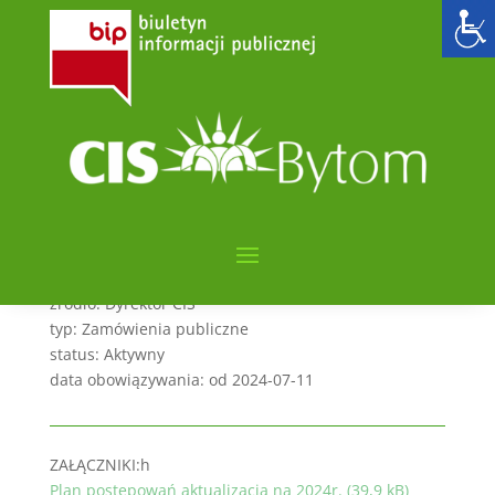
Aktualizacja planu 2024r
utworzone przez
admin6000
|
lip 11, 2024
|
PLAN
POSTĘPOWAŃ O UDZIELENIE ZAMÓWIEŃ
PUBLICZNYCH
kategorie: Zamówienia publiczne
sygnatura: CIS.261.1.2024
streszczenie: Plan postępowań
źródło: Dyrektor CIS
typ: Zamówienia publiczne
status: Aktywny
data obowiązywania: od 2024-07-11
ZAŁĄCZNIKI:h
Plan postępowań aktualizacja na 2024r. (39,9 kB)